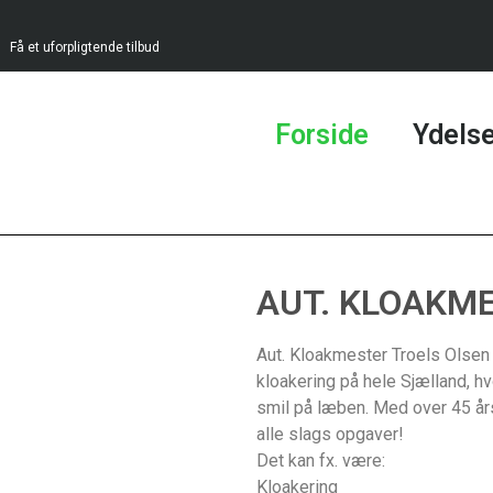
Få et uforpligtende tilbud
Forside
Ydelse
AUT. KLOAKMES
Aut. Kloakmester Troels Olsen 
kloakering på hele Sjælland, hvo
smil på læben. Med over 45 års e
alle slags opgaver!
Det kan fx. være:
Kloakering