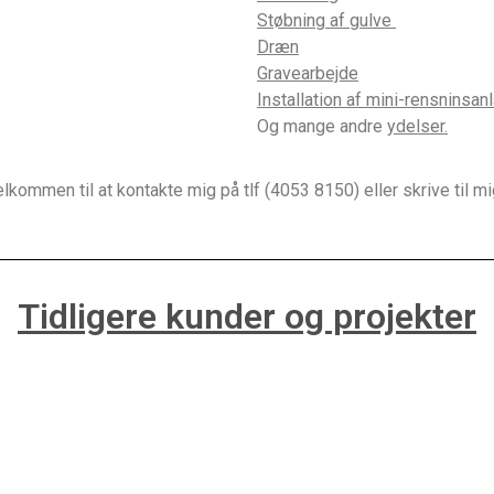
Støbning af gulve
Dræn
Gravearbejde
Installation af mini-rensninsa
Og mange andre
ydelser
.
elkommen til at kontakte mig på tlf (4053 8150) eller skrive til m
Tidligere kunder og projekter