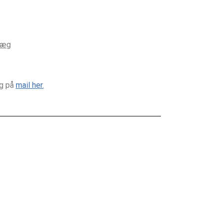
nlæg
ig på
mail her.