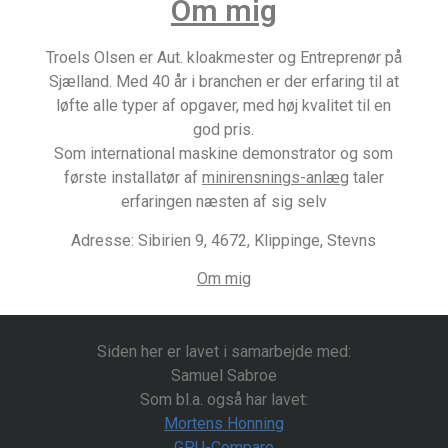
Om mig
Troels Olsen er Aut. kloakmester og Entreprenør på
Sjælland. Med 40 år i branchen er der erfaring til at
løfte alle typer af opgaver, med høj kvalitet til en
god pris.
Som international maskine demonstrator og som
første installatør af
minirensnings-anlæg
taler
erfaringen næsten af sig selv
Adresse: Sibirien 9, 4672, Klippinge, Stevns
Om mig
Siden her er lavet i samarbejde med:
Samuel Sabroe
Som bl.a. også har lavet:
Mortens Honning
GPU-Compare