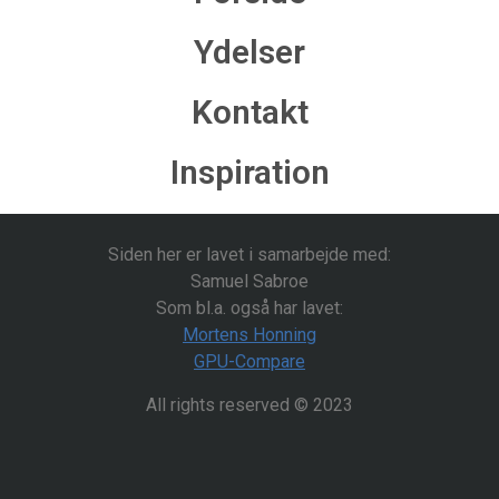
Ydelser
Kontakt
Inspiration
Siden her er lavet i samarbejde med:
Samuel Sabroe
Som bl.a. også har lavet:
Mortens Honning
GPU-Compare
All rights reserved © 2023